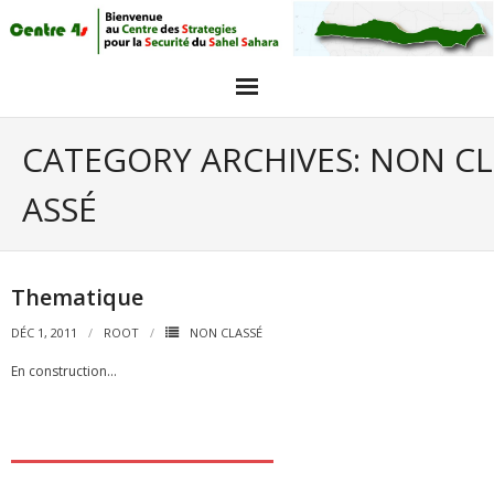
Acceuil
CATEGORY ARCHIVES:
NON CL
Articles
ASSÉ
Intervieuw et opinions
GALERIE PHOTO
Thematique
Agenda
DÉC 1, 2011
ROOT
NON CLASSÉ
En construction…
objectifs