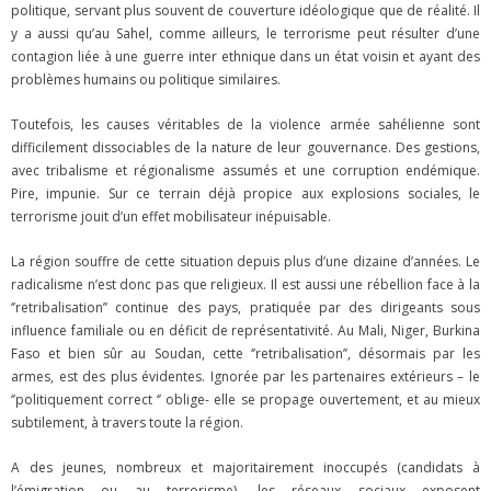
politique, servant plus souvent de couverture idéologique que de réalité. Il
y a aussi qu’au Sahel, comme ailleurs, le terrorisme peut résulter d’une
contagion liée à une guerre inter ethnique dans un état voisin et ayant des
problèmes humains ou politique similaires.
Toutefois, les causes véritables de la violence armée sahélienne sont
difficilement dissociables de la nature de leur gouvernance. Des gestions,
avec tribalisme et régionalisme assumés et une corruption endémique.
Pire, impunie. Sur ce terrain déjà propice aux explosions sociales, le
terrorisme jouit d’un effet mobilisateur inépuisable.
La région souffre de cette situation depuis plus d’une dizaine d’années. Le
radicalisme n’est donc pas que religieux. Il est aussi une rébellion face à la
‘’retribalisation’’ continue des pays, pratiquée par des dirigeants sous
influence familiale ou en déficit de représentativité. Au Mali, Niger, Burkina
Faso et bien sûr au Soudan, cette ‘’retribalisation’’, désormais par les
armes, est des plus évidentes. Ignorée par les partenaires extérieurs – le
‘’politiquement correct ‘’ oblige- elle se propage ouvertement, et au mieux
subtilement, à travers toute la région.
A des jeunes, nombreux et majoritairement inoccupés (candidats à
l’émigration ou au terrorisme), les réseaux sociaux exposent