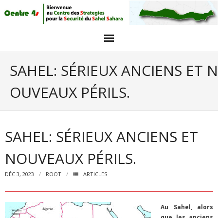
Acceuil
SAHEL: SÉRIEUX ANCIENS ET N
Articles
OUVEAUX PÉRILS.
Intervieuw et opinions
GALERIE PHOTO
SAHEL: SÉRIEUX ANCIENS ET
Agenda
NOUVEAUX PÉRILS.
objectifs
DÉC 3, 2023
ROOT
ARTICLES
Au Sahel, alors
que les anciens