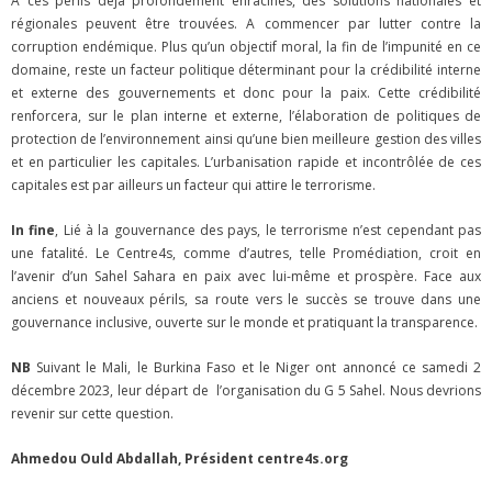
A ces périls déjà profondément enracinés, des solutions nationales et
régionales peuvent être trouvées. A commencer par lutter contre la
corruption endémique. Plus qu’un objectif moral, la fin de l’impunité en ce
domaine, reste un facteur politique déterminant pour la crédibilité interne
et externe des gouvernements et donc pour la paix. Cette crédibilité
renforcera, sur le plan interne et externe, l’élaboration de politiques de
protection de l’environnement ainsi qu’une bien meilleure gestion des villes
et en particulier les capitales. L’urbanisation rapide et incontrôlée de ces
capitales est par ailleurs un facteur qui attire le terrorisme.
In fine
, Lié à la gouvernance des pays, le terrorisme n’est cependant pas
une fatalité. Le Centre4s, comme d’autres, telle Promédiation, croit en
l’avenir d’un Sahel Sahara en paix avec lui-même et prospère. Face aux
anciens et nouveaux périls, sa route vers le succès se trouve dans une
gouvernance inclusive, ouverte sur le monde et pratiquant la transparence.
NB
Suivant le Mali, le Burkina Faso et le Niger ont annoncé ce samedi 2
décembre 2023, leur départ de l’organisation du G 5 Sahel. Nous devrions
revenir sur cette question.
Ahmedou Ould Abdallah, Président centre4s.org