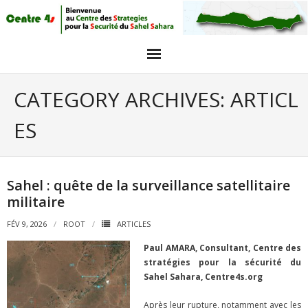
Acceuil
CATEGORY ARCHIVES:
ARTICL
Articles
ES
Intervieuw et opinions
GALERIE PHOTO
Sahel : quête de la surveillance satellitaire
militaire
Agenda
FÉV 9, 2026
ROOT
ARTICLES
objectifs
Paul AMARA, Consultant, Centre des
stratégies pour la sécurité du
Sahel Sahara, Centre4s.org
Après leur rupture, notamment avec les