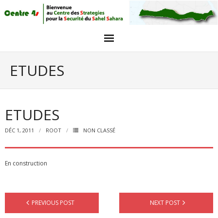
Acceuil
ETUDES
Articles
Intervieuw et opinions
ETUDES
GALERIE PHOTO
DÉC 1, 2011
ROOT
NON CLASSÉ
Agenda
En construction
objectifs
PREVIOUS POST
NEXT POST