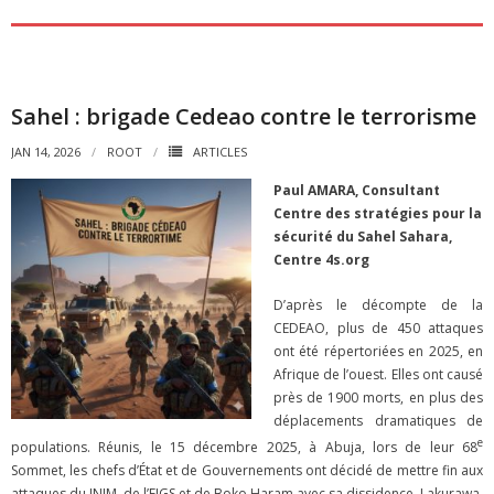
Sahel : brigade Cedeao contre le terrorisme
JAN 14, 2026
ROOT
ARTICLES
Paul AMARA, Consultant
Centre des stratégies pour la
sécurité du Sahel Sahara,
Centre 4s.org
D’après le décompte de la
CEDEAO, plus de 450 attaques
ont été répertoriées en 2025, en
Afrique de l’ouest. Elles ont causé
près de 1900 morts, en plus des
déplacements dramatiques de
e
populations. Réunis, le 15 décembre 2025, à Abuja, lors de leur 68
Sommet, les chefs d’État et de Gouvernements ont décidé de mettre fin aux
attaques du JNIM, de l’EIGS et de Boko Haram avec sa dissidence, Lakurawa.