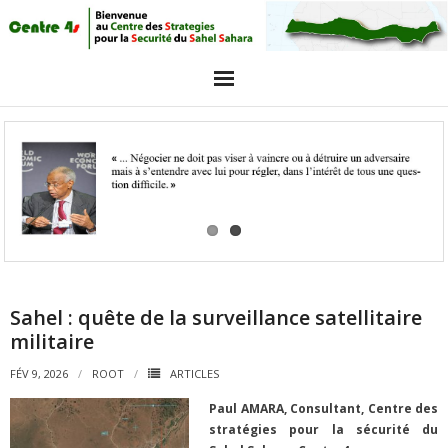
Acceuil
Articles
Intervieuw et opinions
GALERIE PHOTO
Agenda
Sahel : quête de la surveillance satellitaire
militaire
objectifs
FÉV 9, 2026
ROOT
ARTICLES
Paul AMARA, Consultant, Centre des
stratégies pour la sécurité du