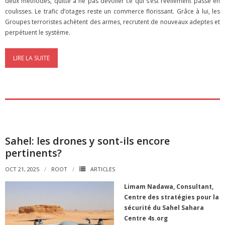
deux méthodes, quitte à ne pas dévoiler ce qui s’est réellement passé en
coulisses. Le trafic d’otages reste un commerce florissant. Grâce à lui, les
Groupes terroristes achètent des armes, recrutent de nouveaux adeptes et
perpétuent le système.
LIRE LA SUITE
Sahel: les drones y sont-ils encore
pertinents?
OCT 21, 2025
ROOT
ARTICLES
Limam Nadawa, Consultant,
Centre des stratégies pour la
sécurité du Sahel Sahara
Centre 4s.org