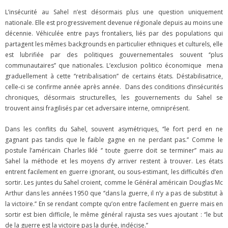
L’insécurité au Sahel n’est désormais plus une question uniquement
nationale. Elle est progressivement devenue régionale depuis au moins une
décennie. Véhiculée entre pays frontaliers, liés par des populations qui
partagent les mêmes backgrounds en particulier ethniques et culturels, elle
est lubrifiée par des politiques gouvernementales souvent ‘’plus
communautaires’’ que nationales. L’exclusion politico économique mena
graduellement à cette ‘’retribalisation’’ de certains états. Déstabilisatrice,
celle-ci se confirme année après année. Dans des conditions d’insécurités
chroniques, désormais structurelles, les gouvernements du Sahel se
trouvent ainsi fragilisés par cet adversaire interne, omniprésent.
Dans les conflits du Sahel, souvent asymétriques, ‘’le fort perd en ne
gagnant pas tandis que le faible gagne en ne perdant pas.’’ Comme le
postule l’américain Charles Iklé ‘’ toute guerre doit se terminer’’ mais au
Sahel la méthode et les moyens d’y arriver restent à trouver. Les états
entrent facilement en guerre ignorant, ou sous-estimant, les difficultés d’en
sortir. Les juntes du Sahel croient, comme le Général américain Douglas Mc
Arthur dans les années 1950 que ‘’dans la guerre, il n’y a pas de substitut à
la victoire.’’ En se rendant compte qu’on entre facilement en guerre mais en
sortir est bien difficile, le même général rajusta ses vues ajoutant : ‘’le but
de la guerre est la victoire pas la durée, indécise.’’