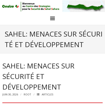
Acceuil
SAHEL: MENACES SUR SÉCURI
Articles
TÉ ET DÉVELOPPEMENT
Intervieuw et opinions
GALERIE PHOTO
SAHEL: MENACES SUR
Agenda
SÉCURITÉ ET
objectifs
DÉVELOPPEMENT
JUIN 30, 2026
ROOT
ARTICLES