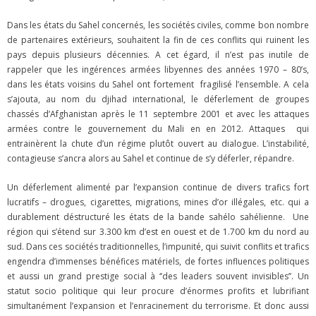
Dans les états du Sahel concernés, les sociétés civiles, comme bon nombre
de partenaires extérieurs, souhaitent la fin de ces conflits qui ruinent les
pays depuis plusieurs décennies. A cet égard, il n’est pas inutile de
rappeler que les ingérences armées libyennes des années 1970 – 80’s,
dans les états voisins du Sahel ont fortement fragilisé l’ensemble. A cela
s’ajouta, au nom du djihad international, le déferlement de groupes
chassés d’Afghanistan après le 11 septembre 2001 et avec les attaques
armées contre le gouvernement du Mali en en 2012. Attaques qui
entrainèrent la chute d’un régime plutôt ouvert au dialogue. L’instabilité,
contagieuse s’ancra alors au Sahel et continue de s’y déferler, répandre.
Un déferlement alimenté par l’expansion continue de divers trafics fort
lucratifs – drogues, cigarettes, migrations, mines d’or illégales, etc. qui a
durablement déstructuré les états de la bande sahélo sahélienne. Une
région qui s’étend sur 3.300 km d’est en ouest et de 1.700 km du nord au
sud. Dans ces sociétés traditionnelles, l’impunité, qui suivit conflits et trafics
engendra d’immenses bénéfices matériels, de fortes influences politiques
et aussi un grand prestige social à ‘’des leaders souvent invisibles’’. Un
statut socio politique qui leur procure d’énormes profits et lubrifiant
simultanément l’expansion et l’enracinement du terrorisme. Et donc aussi