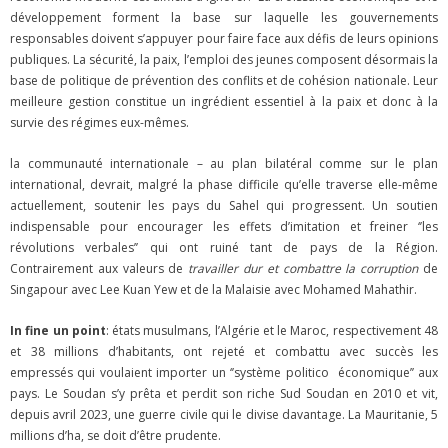
développement forment la base sur laquelle les gouvernements
responsables doivent s’appuyer pour faire face aux défis de leurs opinions
publiques. La sécurité, la paix, l’emploi des jeunes composent désormais la
base de politique de prévention des conflits et de cohésion nationale. Leur
meilleure gestion constitue un ingrédient essentiel à la paix et donc à la
survie des régimes eux-mêmes.
la communauté internationale – au plan bilatéral comme sur le plan
international, devrait, malgré la phase difficile qu’elle traverse elle-même
actuellement, soutenir les pays du Sahel qui progressent. Un soutien
indispensable pour encourager les effets d’imitation et freiner ‘’les
révolutions verbales’’ qui ont ruiné tant de pays de la Région.
Contrairement aux valeurs de
travailler dur et combattre la corruption
de
Singapour avec Lee Kuan Yew et de la Malaisie avec Mohamed Mahathir.
In fine
un point
: états musulmans, l’Algérie et le Maroc, respectivement 48
et 38 millions d’habitants, ont rejeté et combattu avec succès les
empressés qui voulaient importer un ‘’système politico économique’’ aux
pays. Le Soudan s’y prêta et perdit son riche Sud Soudan en 2010 et vit,
depuis avril 2023, une guerre civile qui le divise davantage. La Mauritanie, 5
millions d’ha, se doit d’être prudente.