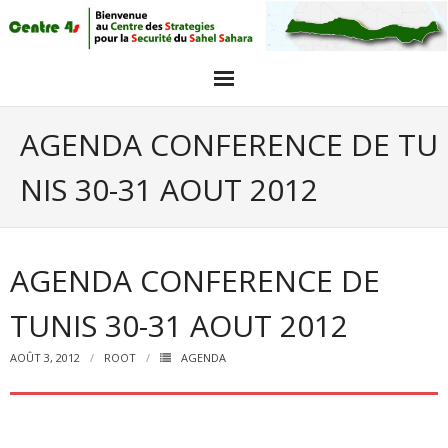
Acceuil
AGENDA CONFERENCE DE TU
Articles
NIS 30-31 AOUT 2012
Intervieuw et opinions
GALERIE PHOTO
AGENDA CONFERENCE DE
Agenda
TUNIS 30-31 AOUT 2012
objectifs
AOÛT 3, 2012
ROOT
AGENDA