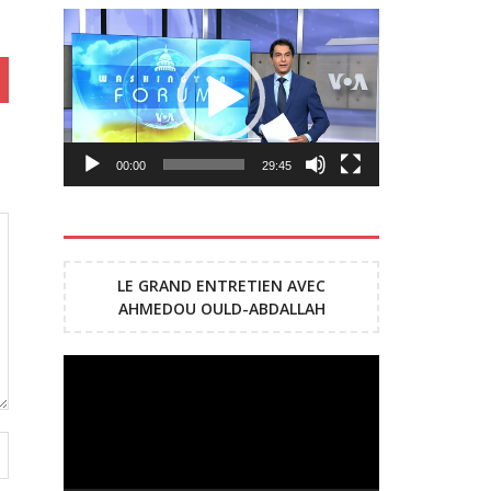
volume.
Lecteur
vidéo
00:00
29:45
LE GRAND ENTRETIEN AVEC
AHMEDOU OULD-ABDALLAH
Lecteur
vidéo