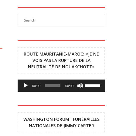
ROUTE MAURITANIE-MAROC: «JE NE
VOIS PAS LA RUPTURE DE LA
NEUTRALITÉ DE NOUAKCHOTT»
Lecteur
Utilisez
00:00
00:00
audio
les
flèches
haut/bas
pour
augmenter
WASHINGTON FORUM : FUNÉRAILLES
ou
NATIONALES DE JIMMY CARTER
diminuer
le