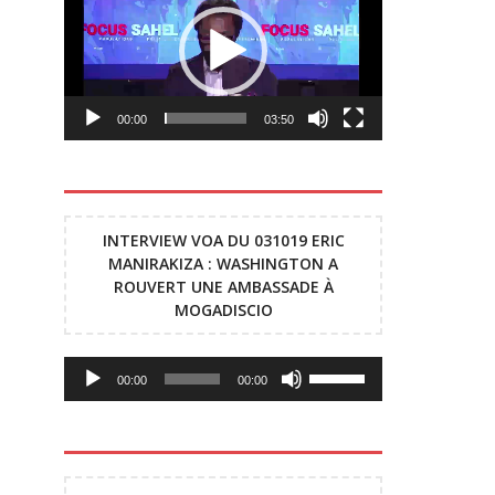
00:00
03:50
INTERVIEW VOA DU 031019 ERIC
MANIRAKIZA : WASHINGTON A
ROUVERT UNE AMBASSADE À
MOGADISCIO
Lecteur
Utilisez
00:00
00:00
audio
les
flèches
haut/bas
pour
augmenter