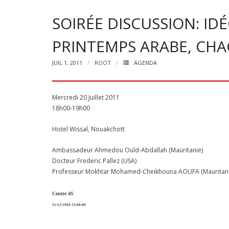
SOIRÉE DISCUSSION: ID
PRINTEMPS ARABE, CH
JUIL 1, 2011
ROOT
AGENDA
Mercredi 20 Juillet 2011
18h00-19h00
Hotel Wissal, Nouakchott
Ambassadeur Ahmedou Ould-Abdallah (Mauritanie)
Docteur Frederic Pallez (USA)
Professeur Mokhtar Mohamed-Cheikhouna AOUFA (Mauritani
Centre 4S
31/12/1969 23:00:00